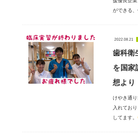
援優良企業
ができる、
2022.08.21
歯科衛
を国家
想より
けやき通り
入れており
してます。