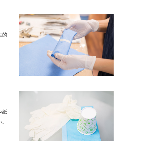
生的
や紙
い。