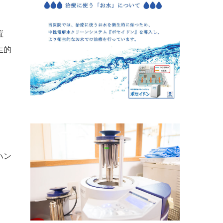
置
生的
ハン