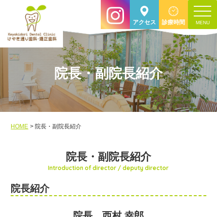
toggle
アクセス
診療時間
navigat
院長・副院長紹介
HOME
院長・副院長紹介
院長・副院長紹介
Introduction of director / deputy director
院長紹介
院長 西村 幸郎