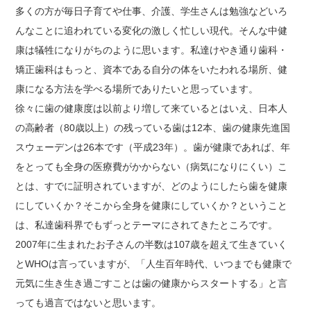
多くの方が毎日子育てや仕事、介護、学生さんは勉強などいろ
んなことに追われている変化の激しく忙しい現代。そんな中健
康は犠牲になりがちのように思います。私達けやき通り歯科・
矯正歯科はもっと、資本である自分の体をいたわれる場所、健
康になる方法を学べる場所でありたいと思っています。
徐々に歯の健康度は以前より増して来ているとはいえ、日本人
の高齢者（80歳以上）の残っている歯は12本、歯の健康先進国
スウェーデンは26本です（平成23年）。歯が健康であれば、年
をとっても全身の医療費がかからない（病気になりにくい）こ
とは、すでに証明されていますが、どのようにしたら歯を健康
にしていくか？そこから全身を健康にしていくか？ということ
は、私達歯科界でもずっとテーマにされてきたところです。
2007年に生まれたお子さんの半数は107歳を超えて生きていく
とWHOは言っていますが、「人生百年時代、いつまでも健康で
元気に生き生き過ごすことは歯の健康からスタートする」と言
っても過言ではないと思います。