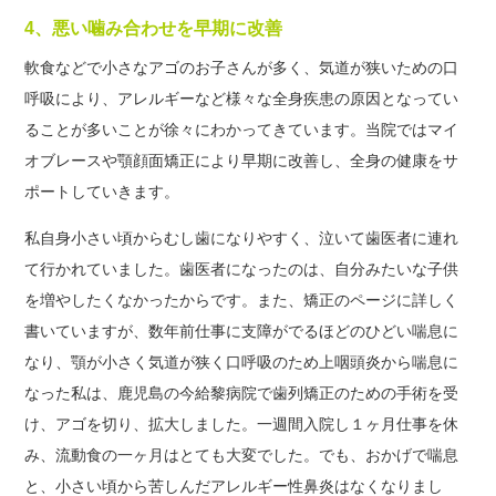
4、悪い噛み合わせを早期に改善
軟食などで小さなアゴのお子さんが多く、気道が狭いための口
呼吸により、アレルギーなど様々な全身疾患の原因となってい
ることが多いことが徐々にわかってきています。当院ではマイ
オブレースや顎顔面矯正により早期に改善し、全身の健康をサ
ポートしていきます。
私自身小さい頃からむし歯になりやすく、泣いて歯医者に連れ
て行かれていました。歯医者になったのは、自分みたいな子供
を増やしたくなかったからです。また、矯正のページに詳しく
書いていますが、数年前仕事に支障がでるほどのひどい喘息に
なり、顎が小さく気道が狭く口呼吸のため上咽頭炎から喘息に
なった私は、鹿児島の今給黎病院で歯列矯正のための手術を受
け、アゴを切り、拡大しました。一週間入院し１ヶ月仕事を休
み、流動食の一ヶ月はとても大変でした。でも、おかげで喘息
と、小さい頃から苦しんだアレルギー性鼻炎はなくなりまし