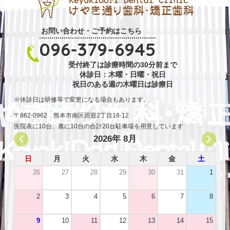
お問い合わせ・ご予約はこちら
096-379-6945
受付終了は診療時間の30分前まで
休診日：木曜・日曜・祝日
祝日のある週の木曜日は診療日
休診日は研修等で変更になる場合もあります。
〒862-0962 熊本市南区田迎2丁目18-12
医院表に10台、裏に10台の合計20台駐車場を用意しています
2026年 8月
日
月
火
水
木
金
土
26
27
28
29
30
31
1
2
3
4
5
6
7
8
9
10
11
12
13
14
15