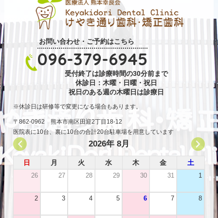
お問い合わせ・ご予約はこちら
096-379-6945
受付終了は診療時間の30分前まで
休診日：木曜・日曜・祝日
祝日のある週の木曜日は診療日
休診日は研修等で変更になる場合もあります。
〒862-0962 熊本市南区田迎2丁目18-12
医院表に10台、裏に10台の合計20台駐車場を用意しています
2026年 8月
日
月
火
水
木
金
土
26
27
28
29
30
31
1
2
3
4
5
6
7
8