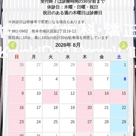
受付終了は診療時間の30分前まで
休診日：木曜・日曜・祝日
祝日のある週の木曜日は診療日
休診日は研修等で変更になる場合もあります。
〒862-0962 熊本市南区田迎2丁目18-12
医院表に10台、裏に10台の合計20台駐車場を用意しています
2026年 8月
日
月
火
水
木
金
土
26
27
28
29
30
31
1
2
3
4
5
6
7
8
9
10
11
12
13
14
15
16
17
18
19
20
21
22
23
24
25
26
27
28
29