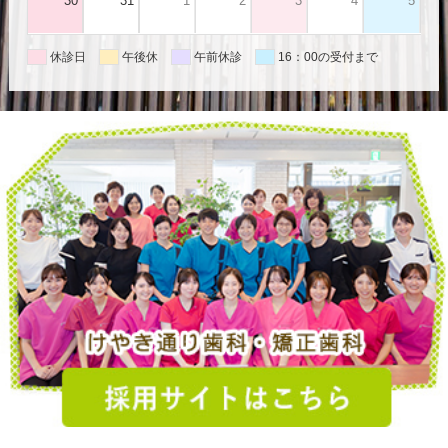
30
31
1
2
3
4
5
休診日
午後休
午前休診
16：00の受付まで