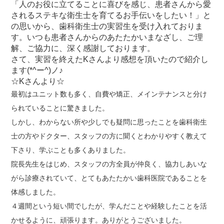
「人のお役に立てることに喜びを感じ、患者さんから愛
されるステキな衛生士を育てるお手伝いをしたい！」と
の思いから、歯科衛生士の実習生を受け入れておりま
す。いつも患者さんからのあたたかいまなざし、ご理
解、ご協力に、深く感謝しております。
さて、実習を終えたKさんより感想を頂いたので紹介し
ます(*^ー^)ノ♪
☆Kさんより☆
最初はユニット数も多く、自費や矯正、メインテナンスと分け
られていることに驚きました。
しかし、わからない所や少しでも疑問に思ったことを歯科衛生
士の方やドクター、スタッフの方に聞くとわかりやすく教えて
下さり、学ぶことも多くありました。
院長先生をはじめ、スタッフの方全員が仲良く、協力しあいな
がら診療されていて、とてもあたたかい歯科医院であることを
体感しました。
４週間という短い間でしたが、学んだことや経験したことを活
かせるように、頑張ります。ありがとうございました。