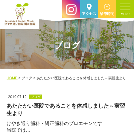
toggle
アクセス
診療時間
navigat
ブログ
HOME
ブログ
あたたかい医院であることを体感しました～実習生より
2019.07.12
ブログ
あたたかい医院であることを体感しました～実習
生より
けやき通り歯科・矯正歯科のブロエモンです
当院では…