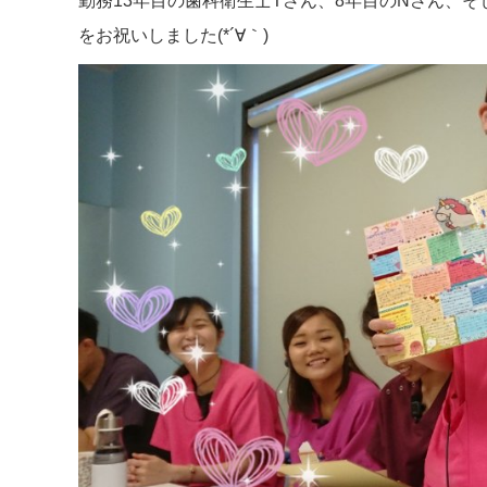
勤務13年目の歯科衛生士Tさん、8年目のNさん、
をお祝いしました(*´∀｀)