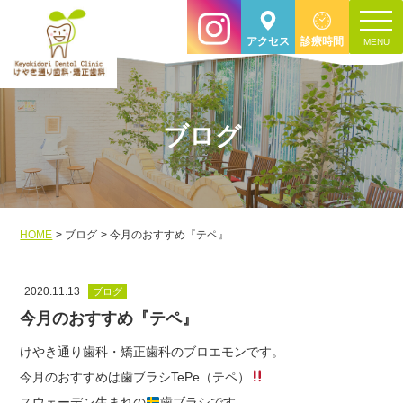
toggle
アクセス
診療時間
navigat
ブログ
HOME
ブログ
今月のおすすめ『テペ』
2020.11.13
ブログ
今月のおすすめ『テペ』
けやき通り歯科・矯正歯科のブロエモンです。
今月のおすすめは歯ブラシTePe（テペ）
スウェーデン生まれの
歯ブラシです。