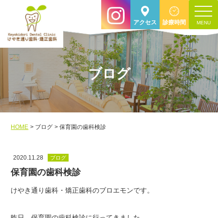
toggle
アクセス
診療時間
navigat
ブログ
HOME
ブログ
保育園の歯科検診
2020.11.28
ブログ
保育園の歯科検診
けやき通り歯科・矯正歯科のブロエモンです。
昨日、保育園の歯科検診に行ってきました。