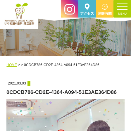
toggle
アクセス
診療時間
navigat
HOME
0CDCB786-CD2E-4364-A094-51E3AE364D86
2021.03.03
0CDCB786-CD2E-4364-A094-51E3AE364D86