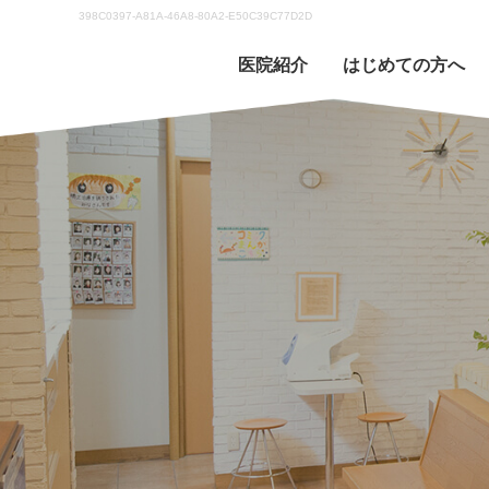
398C0397-A81A-46A8-80A2-E50C39C77D2D
医院紹介
はじめての方へ