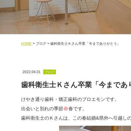
HOME
ブログ
歯科衛生士Ｋさん卒業「今までありがとう」
2022.04.01
ブログ
歯科衛生士Ｋさん卒業「今まであ
けやき通り歯科・矯正歯科のブロエモンです。
出会いと別れの季節
春です。
歯科衛生士のＫさんは、
この春結婚
&
県外へ引越し