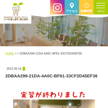
toggle
アクセス
診療時間
navigat
HOME
2DBAA299-21DA-4A0C-BF61-33CF2D45EF38
2022.06.18
2DBAA299-21DA-4A0C-BF61-33CF2D45EF38