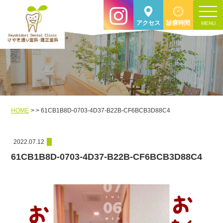
toggle
アクセス
診療時間
navigat
HOME
61CB1B8D-0703-4D37-B22B-CF6BCB3D88C4
2022.07.12
61CB1B8D-0703-4D37-B22B-CF6BCB3D88C4