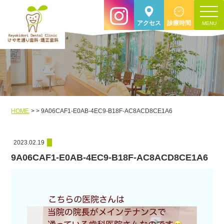
toggle
アクセス
診療時間
navigat
HOME
9A06CAF1-E0AB-4EC9-B18F-AC8ACD8CE1A6
2023.02.19
9A06CAF1-E0AB-4EC9-B18F-AC8ACD8CE1A6