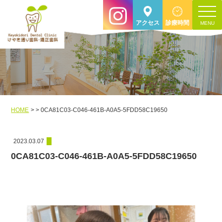
toggle
アクセス
診療時間
navigat
HOME
0CA81C03-C046-461B-A0A5-5FDD58C19650
2023.03.07
0CA81C03-C046-461B-A0A5-5FDD58C19650