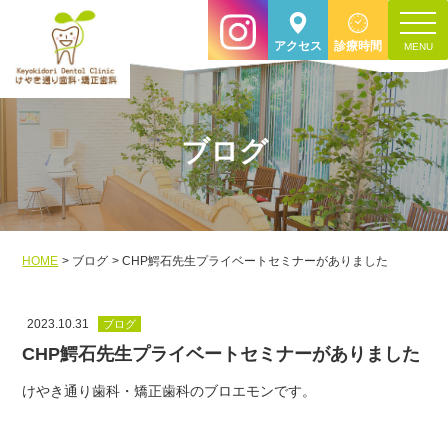
toggle
アクセス
診療時間
navigat
ブログ
HOME
ブログ
CHP鰐石先生プライベートセミナーがありました
2023.10.31
ブログ
CHP鰐石先生プライベートセミナーがありました
けやき通り歯科・矯正歯科のブロエモンです。