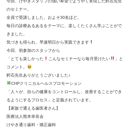
今回、けやきスタッフの強い希望でようやく実現した鰐石先生
のセミナー。
全員で受講しました。およそ
30
名ほど。
毎日の診療あるあるをテーマに、楽しくたくさん学ぶことがで
きました。
気づきも得られ、早速明日から実践できます
今回、初参加のスタッフから
「とても楽しかった
こんなセミナーなら毎月受けたい
」と
コメント。
鰐石先生ありがとうございました♪
CHP
クリニカルヘルスプロモーション
「人々が、自らの健康をコントロールし、改善することができ
るようにするプロセス」と定義されています。
【家族で通える歯医者さん】
医療法人熊本幸良会
けやき通り歯科・矯正歯科