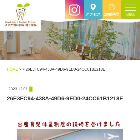
toggle
アクセス
診療時間
navigat
HOME
26E3FC94-438A-49D6-9ED0-24CC61B1218E
2023.12.01
26E3FC94-438A-49D6-9ED0-24CC61B1218E