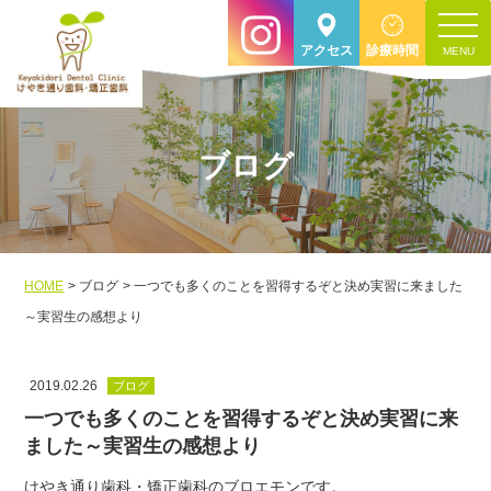
toggle
アクセス
診療時間
navigat
ブログ
HOME
ブログ
一つでも多くのことを習得するぞと決め実習に来ました
～実習生の感想より
2019.02.26
ブログ
一つでも多くのことを習得するぞと決め実習に来
ました～実習生の感想より
けやき通り歯科・矯正歯科のブロエモンです。