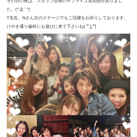
その日の夜は、スタッフ企画のサプライズ送別会がありまし
た。(*´Д｀*)
T先生、Nさん次のステージでもご活躍をお祈りしております。
けやき通り歯科にも遊びに来て下さいね( ͡° ͜ʖ ͡°)