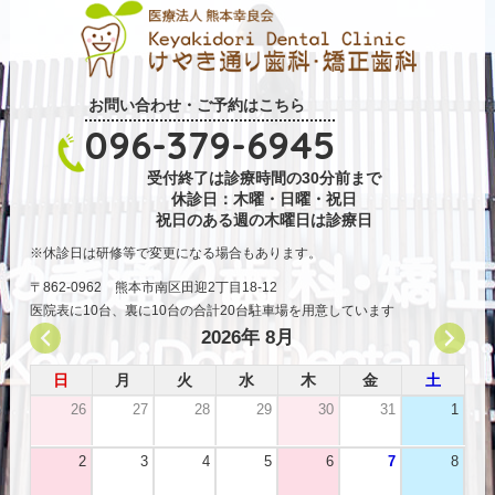
お問い合わせ・ご予約はこちら
096-379-6945
受付終了は診療時間の30分前まで
休診日：木曜・日曜・祝日
祝日のある週の木曜日は診療日
休診日は研修等で変更になる場合もあります。
〒862-0962 熊本市南区田迎2丁目18-12
医院表に10台、裏に10台の合計20台駐車場を用意しています
2026年 8月
日
月
火
水
木
金
土
26
27
28
29
30
31
1
2
3
4
5
6
7
8