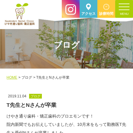
toggle
アクセス
診療時間
navigat
ブログ
HOME
ブログ
T先生とNさんが卒業
2019.11.04
ブログ
T先生とNさんが卒業
けやき通り歯科・矯正歯科のブロエモンです！
院内新聞でもお伝えしていましたが、10月末をもって勤務医T先
生と受付Nさんが卒業しました。