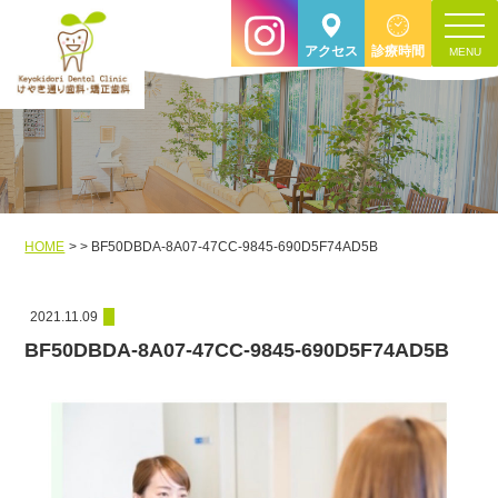
toggle
アクセス
診療時間
navigat
HOME
BF50DBDA-8A07-47CC-9845-690D5F74AD5B
2021.11.09
BF50DBDA-8A07-47CC-9845-690D5F74AD5B