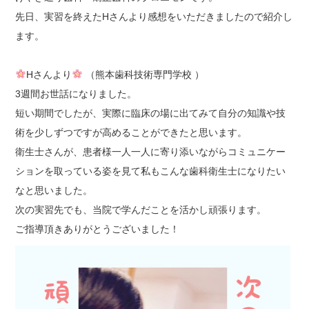
先日、実習を終えた
H
さんより感想をいただきましたので紹介し
ます。
H
さんより
（熊本歯科技術専門学校
）
3
週間お世話になりました。
短い期間でしたが、実際に臨床の場に出てみて自分の知識や技
術を少しずつですが高めることができたと思います。
衛生士さんが、患者様一人一人に寄り添いながらコミュニケー
ションを取っている姿を見て
私もこんな歯科衛生士になりたい
なと思いました。
次の実習先でも、当院で学んだことを活かし頑張ります。
ご指導頂きありがとうございました！