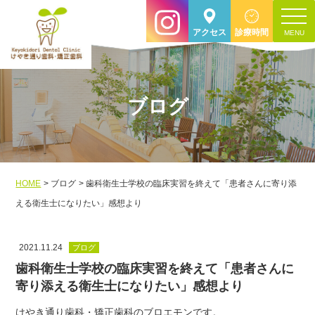
toggle
アクセス
診療時間
navigat
ブログ
HOME
ブログ
歯科衛生士学校の臨床実習を終えて「患者さんに寄り添
える衛生士になりたい」感想より
2021.11.24
ブログ
歯科衛生士学校の臨床実習を終えて「患者さんに
寄り添える衛生士になりたい」感想より
けやき通り歯科・矯正歯科のブロエモンです。