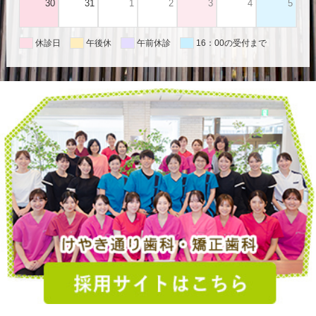
30
31
1
2
3
4
5
休診日
午後休
午前休診
16：00の受付まで