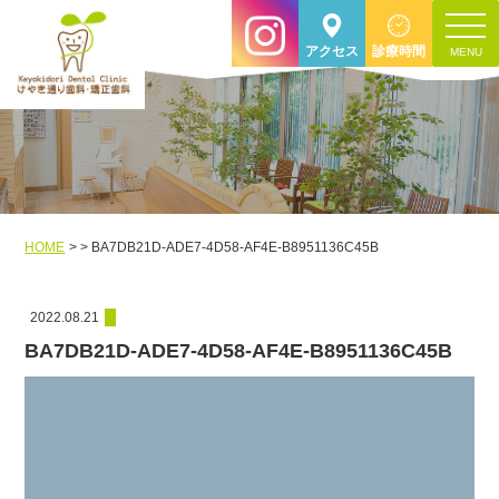
toggle
アクセス
診療時間
navigat
HOME
BA7DB21D-ADE7-4D58-AF4E-B8951136C45B
2022.08.21
BA7DB21D-ADE7-4D58-AF4E-B8951136C45B