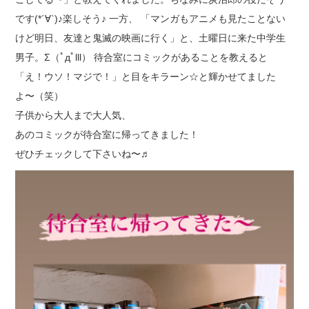
です(*´∀`)♪楽しそう♪ 一方、 「マンガもアニメも見たことない
けど明日、友達と鬼滅の映画に行く」と、土曜日に来た中学生
男子。Σ（ﾟдﾟlll） 待合室にコミックがあることを教えると
「え！ウソ！マジで！」と目をキラーン☆と輝かせてました
よ〜（笑）
子供から大人まで大人気、
あのコミックが待合室に帰ってきました！
ぜひチェックして下さいね〜♬