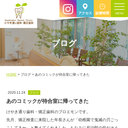
toggle
アクセス
診療時間
navigat
ブログ
HOME
ブログ
あのコミックが待合室に帰ってきた
2020.11.24
ブログ
あのコミックが待合室に帰ってきた
けやき通り歯科・矯正歯科のブロエモンです。
先月、矯正検査に来院した年長さんが「幼稚園で鬼滅の刃ごっ
こしてる〜」と教えてくれました。ちなみに炭治郎の役だそう