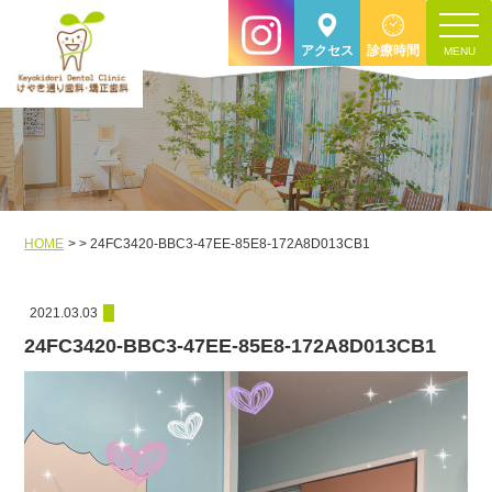
toggle
アクセス
診療時間
navigat
HOME
24FC3420-BBC3-47EE-85E8-172A8D013CB1
2021.03.03
24FC3420-BBC3-47EE-85E8-172A8D013CB1