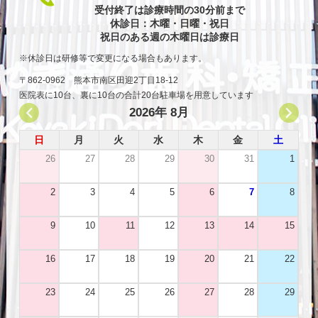
受付終了は診療時間の30分前まで
休診日：木曜・日曜・祝日
祝日のある週の木曜日は診療日
休診日は研修等で変更になる場合もあります。
〒862-0962 熊本市南区田迎2丁目18-12
医院表に10台、裏に10台の合計20台駐車場を用意しています
2026年 8月
日
月
火
水
木
金
土
26
27
28
29
30
31
1
2
3
4
5
6
7
8
9
10
11
12
13
14
15
16
17
18
19
20
21
22
23
24
25
26
27
28
29