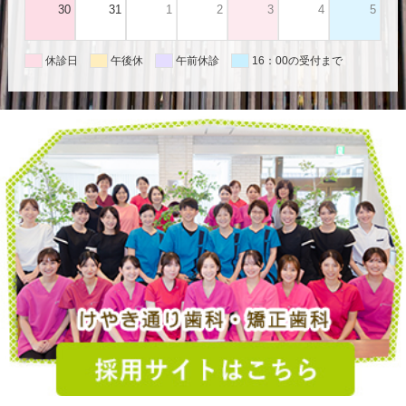
30
31
1
2
3
4
5
休診日
午後休
午前休診
16：00の受付まで