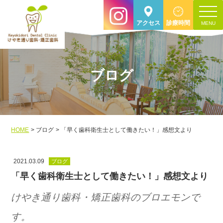
toggle
アクセス
診療時間
navigat
ブログ
HOME
ブログ
「早く歯科衛生士として働きたい！」感想文より
2021.03.09
ブログ
「早く歯科衛生士として働きたい！」感想文より
けやき通り歯科・矯正歯科のブロエモンで
す。