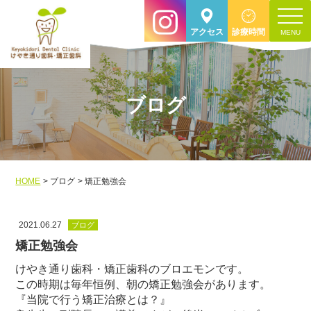
toggle
アクセス
診療時間
navigat
ブログ
HOME
ブログ
矯正勉強会
2021.06.27
ブログ
矯正勉強会
けやき通り歯科・矯正歯科のブロエモンです。
この時期は毎年恒例、朝の矯正勉強会があります。
『当院で行う矯正治療とは？』