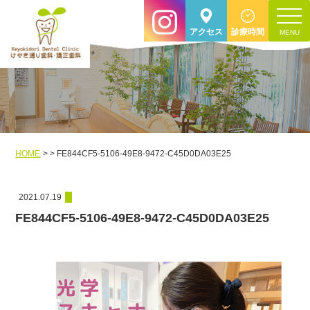
toggle
アクセス
診療時間
navigat
HOME
FE844CF5-5106-49E8-9472-C45D0DA03E25
2021.07.19
FE844CF5-5106-49E8-9472-C45D0DA03E25