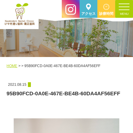
toggle
アクセス
診療時間
navigat
HOME
95B90FCD-0A0E-467E-BE4B-60DA4AF56EFF
2021.08.15
95B90FCD-0A0E-467E-BE4B-60DA4AF56EFF