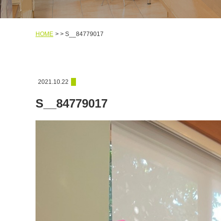
HOME
S__84779017
2021.10.22
S__84779017