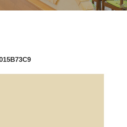
9015B73C9