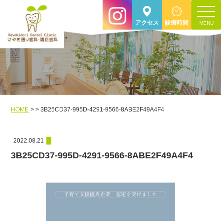
toggle
アクセス
診療時間
navigat
HOME
3B25CD37-995D-4291-9566-8ABE2F49A4F4
2022.08.21
3B25CD37-995D-4291-9566-8ABE2F49A4F4