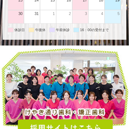
23
24
25
26
27
28
29
30
31
1
2
3
4
5
休診日
午後休
午前休診
16：00の受付まで