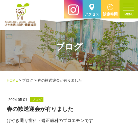
toggle
アクセス
診療時間
navigat
ブログ
HOME
ブログ
春の歓送迎会が有りました
2024.05.01
ブログ
春の歓送迎会が有りました
けやき通り歯科・矯正歯科のブロエモンです