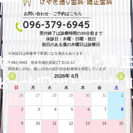
お問い合わせ・ご予約はこちら
096-379-6945
受付終了は診療時間の30分前まで
休診日：木曜・日曜・祝日
祝日のある週の木曜日は診療日
休診日は研修等で変更になる場合もあります。
〒862-0962 熊本市南区田迎2丁目18-12
医院表に10台、裏に10台の合計20台駐車場を用意しています
2026年 8月
日
月
火
水
木
金
土
26
27
28
29
30
31
1
2
3
4
5
6
7
8
9
10
11
12
13
14
15