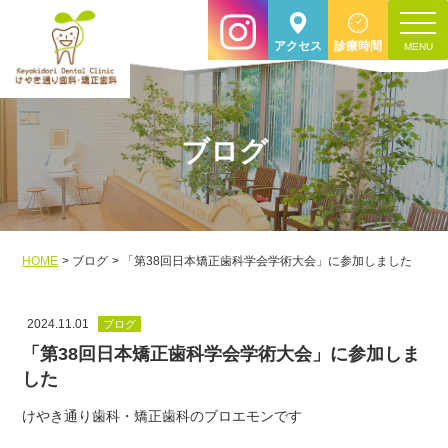
toggle
アクセス
診療時間
navigat
ブログ
HOME
ブログ
「第38回日本矯正歯科学会学術大会」に参加しました
2024.11.01
ブログ
「第38回日本矯正歯科学会学術大会」に参加しま
した
けやき通り歯科・矯正歯科のブロエモンです