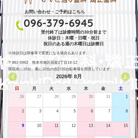
お問い合わせ・ご予約はこちら
096-379-6945
受付終了は診療時間の30分前まで
休診日：木曜・日曜・祝日
祝日のある週の木曜日は診療日
休診日は研修等で変更になる場合もあります。
〒862-0962 熊本市南区田迎2丁目18-12
医院表に10台、裏に10台の合計20台駐車場を用意しています
2026年 8月
日
月
火
水
木
金
土
26
27
28
29
30
31
1
2
3
4
5
6
7
8
9
10
11
12
13
14
15