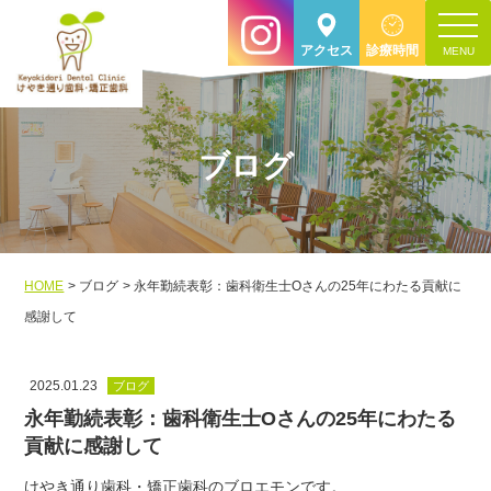
toggle
アクセス
診療時間
navigat
ブログ
HOME
ブログ
永年勤続表彰：歯科衛生士Oさんの25年にわたる貢献に
感謝して
2025.01.23
ブログ
永年勤続表彰：歯科衛生士Oさんの25年にわたる
貢献に感謝して
けやき通り歯科・矯正歯科のブロエモンです。