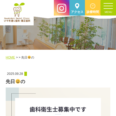
toggle
アクセス
診療時間
navigat
HOME
先日
の
2025.09.28
先日
の