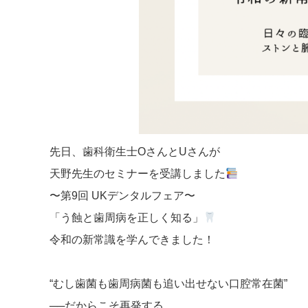
先日、歯科衛生士OさんとUさんが
天野先生のセミナーを受講しました
〜第9回 UKデンタルフェア〜
「う蝕と歯周病を正しく知る」
令和の新常識を学んできました！
“むし歯菌も歯周病菌も追い出せない口腔常在菌”
──だからこそ再発する。