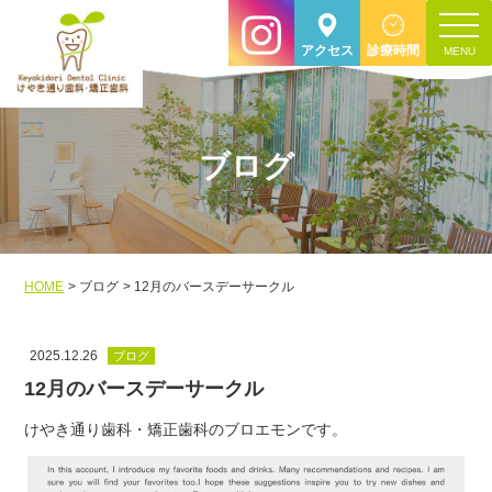
toggle
アクセス
診療時間
navigat
ブログ
HOME
ブログ
12月のバースデーサークル
2025.12.26
ブログ
12月のバースデーサークル
けやき通り歯科・矯正歯科のブロエモンです。