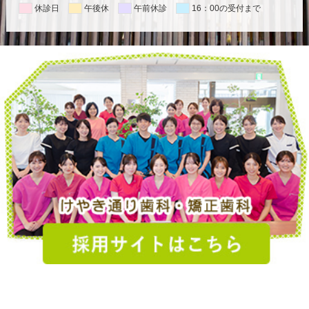
休診日
午後休
午前休診
16：00の受付まで