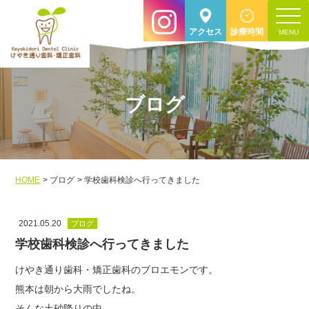
toggle
アクセス
診療時間
navigat
ブログ
HOME
ブログ
学校歯科検診へ行ってきました
2021.05.20
ブログ
学校歯科検診へ行ってきました
けやき通り歯科・矯正歯科のブロエモンです。
熊本は朝から大雨でしたね。
そんな土砂降りの中、