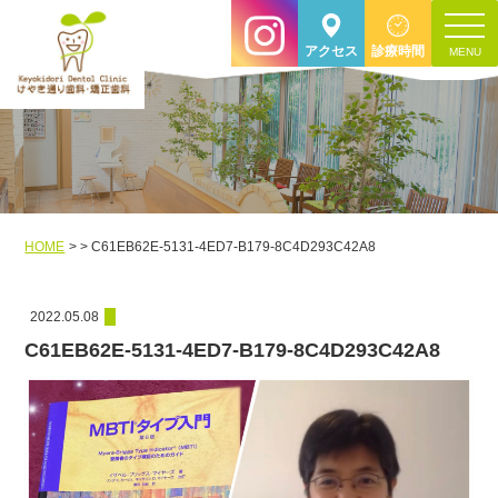
toggle
アクセス
診療時間
navigat
HOME
C61EB62E-5131-4ED7-B179-8C4D293C42A8
2022.05.08
C61EB62E-5131-4ED7-B179-8C4D293C42A8